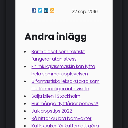
22 sep. 2019
Andra inlägg
Barnkalaset som faktiskt
fungerar utan stress
En mjukglassmaskin kan lyfta
hela sommarupplevelsen
5 fantastiska leksaksfakta som
du förmodligen inte visste
Sälja bilen i Stockholm
Hur många flyttlådor behövs?
Julklappstips 2022
Så hittar du bra barnvakter
Kul leksaker för katten att göra