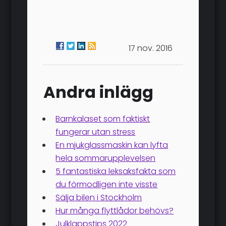
17 nov. 2016
Andra inlägg
Barnkalaset som faktiskt
fungerar utan stress
En mjukglassmaskin kan lyfta
hela sommarupplevelsen
5 fantastiska leksaksfakta som
du förmodligen inte visste
Sälja bilen i Stockholm
Hur många flyttlådor behövs?
Julklappstips 2022