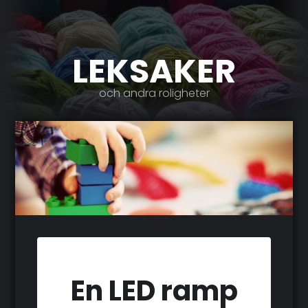
LEKSAKER
och andra roligheter
En LED ramp