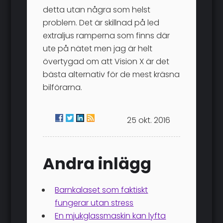
detta utan några som helst
problem. Det är skillnad på led
extraljus ramperna som finns där
ute på nätet men jag är helt
övertygad om att Vision X är det
bästa alternativ för de mest kräsna
bilförarna.
25 okt. 2016
Andra inlägg
Barnkalaset som faktiskt
fungerar utan stress
En mjukglassmaskin kan lyfta