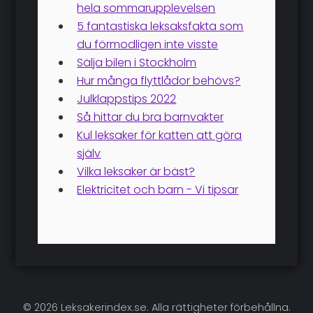
hela sommarupplevelsen
5 fantastiska leksaksfakta som
du förmodligen inte visste
Sälja bilen i Stockholm
Hur många flyttlådor behövs?
Julklappstips 2022
Så hittar du bra barnvakter
Kul leksaker för katten att göra
själv
Vilka leksaker är bäst?
Elektricitet och barn - Vi tipsar
© 2026 Leksakerindex.se. Alla rättigheter förbehållna.