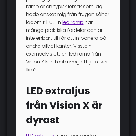
ramp är en typisk leksak som jag
hade önskat mig från frugan såhär
lagom till jul. En
led ramp
har
många praktiska fördelar och är
inte enbart till för att imponera på
andra biltrafikanter. Visste ni
exempelvis att en led ramp från
Vision X kan kasta iväg ett ljus över
1km?
LED extraljus
från Vision X är
dyrast
LED extraljus
från amerikanska