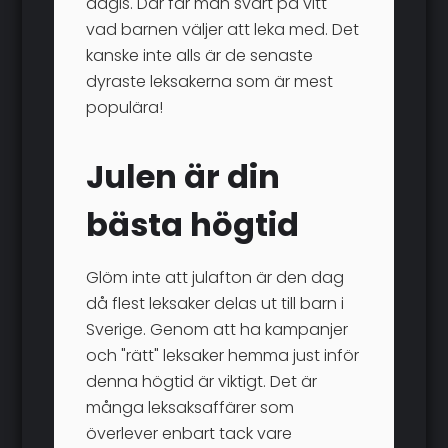
dagis. Där får man svart på vitt
vad barnen väljer att leka med. Det
kanske inte alls är de senaste
dyraste leksakerna som är mest
populära!
Julen är din
bästa högtid
Glöm inte att julafton är den dag
då flest leksaker delas ut till barn i
Sverige. Genom att ha kampanjer
och "rätt" leksaker hemma just inför
denna högtid är viktigt. Det är
många leksaksaffärer som
överlever enbart tack vare