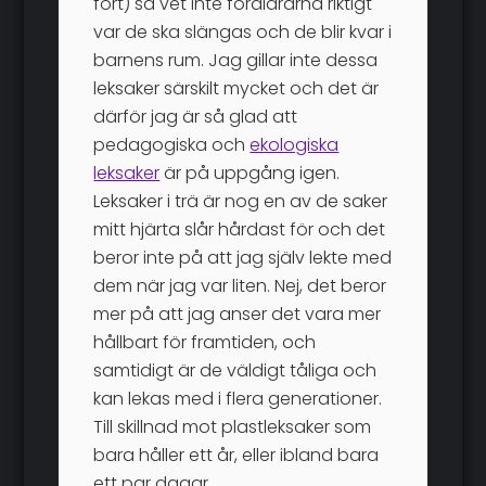
fort) så vet inte föräldrarna riktigt
var de ska slängas och de blir kvar i
barnens rum. Jag gillar inte dessa
leksaker särskilt mycket och det är
därför jag är så glad att
pedagogiska och
ekologiska
leksaker
är på uppgång igen.
Leksaker i trä är nog en av de saker
mitt hjärta slår hårdast för och det
beror inte på att jag själv lekte med
dem när jag var liten. Nej, det beror
mer på att jag anser det vara mer
hållbart för framtiden, och
samtidigt är de väldigt tåliga och
kan lekas med i flera generationer.
Till skillnad mot plastleksaker som
bara håller ett år, eller ibland bara
ett par dagar.