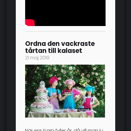
Ordna den vackraste
tårtan till kalaset
21 maj 2019
När ens barn fyller år, då vill man ju